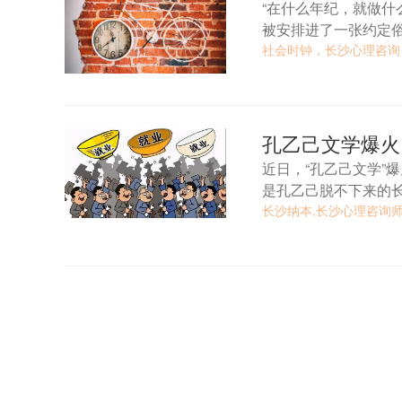
“在什么年纪，就做什
被安排进了一张约定
社会时钟，长沙心理咨询
孔乙己文学爆火
近日，“孔乙己文学”爆火。 “都说学历是敲门砖，但慢慢我发现它也是我
是孔乙己脱不下来的长衫
背后，到底反映了什
长沙纳本,长沙心理咨询师