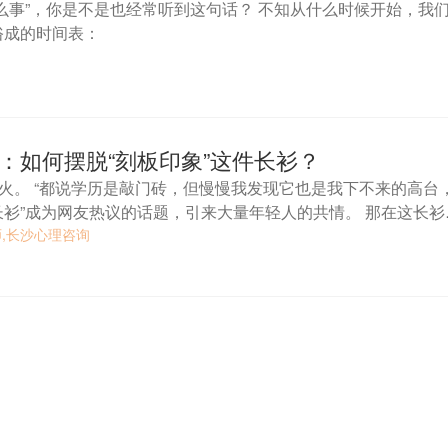
么事”，你是不是也经常听到这句话？ 不知从什么时候开始，我
俗成的时间表：
：如何摆脱“刻板印象”这件长衫？
下不来的高台，更
”成为网友热议的话题，引来大量年轻人的共情。 那在这长衫的
么？
,长沙心理咨询