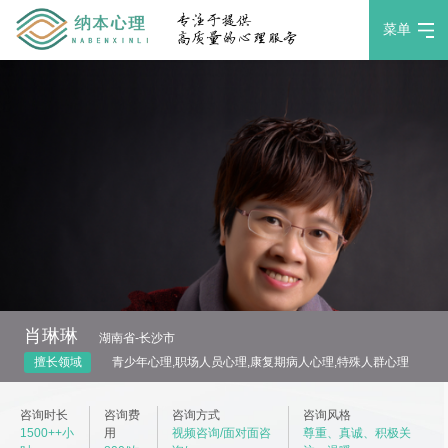
菜单
肖琳琳
湖南省-长沙市
擅长领域
青少年心理,职场人员心理,康复期病人心理,特殊人群心理
咨询时长
咨询费
咨询方式
咨询风格
1500++小
用
视频咨询/面对面咨
尊重、真诚、积极关