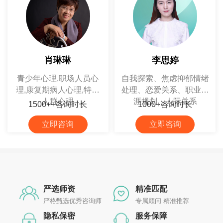
肖琳琳
李思婷
青少年心理,职场人员心
自我探索、焦虑抑郁情绪
理,康复期病人心理,特殊
处理、恋爱关系、职业生
人群心理
涯规划、人际关系
1500++咨询时长
1000+咨询时长
立即咨询
立即咨询
严选师资
精准匹配
严格甄选优秀咨询师
专属顾问 精准推荐
隐私保密
服务保障