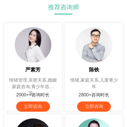
推荐咨询师
严素芳
陈铁
情绪管理,亲密关系,婚姻
情绪,家庭关系,儿童青少
家庭咨询,青少年咨询
年
等。
2000++咨询时长
2800+咨询时长
立即咨询
立即咨询