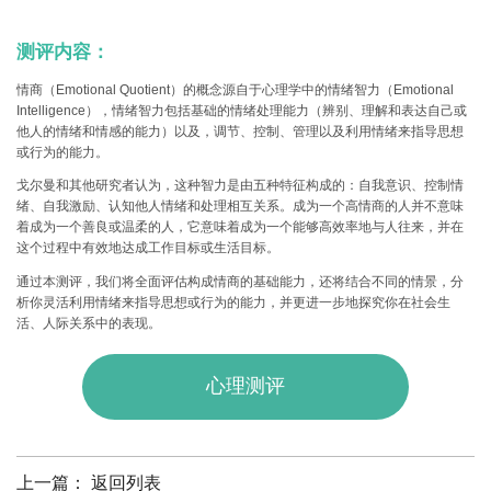
测评内容：
情商（Emotional Quotient）的概念源自于心理学中的情绪智力（Emotional
Intelligence），情绪智力包括基础的
情绪处理能力
（辨别、理解和表达自己或
他人的情绪和情感的能力）以及，
调节、控制、管理以及利用情绪来指导思想
或行为的能力
。
戈尔曼和其他研究者认为，这种智力是由五种特征构成的：
自我意识
、
控制情
绪
、
自我激励
、
认知他人情绪
和
处理相互关系
。成为一个高情商的人并不意味
着成为一个善良或温柔的人，它意味着成为一个能够高效率地与人往来，并在
这个过程中有效地达成工作目标或生活目标。
通过本测评，我们将全面评估构成情商的基础能力，还将结合不同的情景，分
析你灵活利用情绪来指导思想或行为的能力，并更进一步地探究你在社会生
活、人际关系中的表现。
心理测评
上一篇：
返回列表