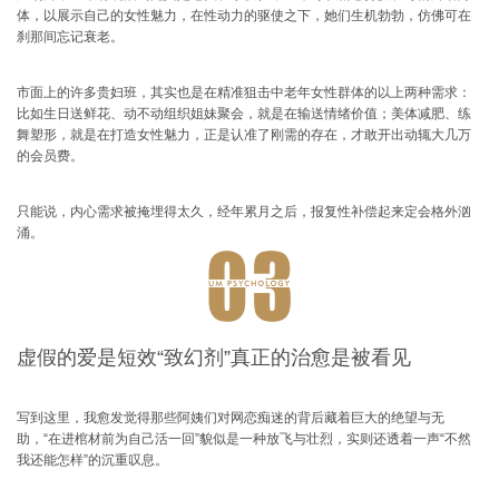
体，以展示自己的女性魅力，
在性动力的驱使之下，她们生机勃勃，仿佛可在
刹那间忘记衰老。
市面上的许多贵妇班，其实也是在精准狙击中老年女性群体的以上两种需求：
比如生日送鲜花、动不动组织姐妹聚会，就是在输送情绪价值；美体减肥、练
舞塑形，就是在打造女性魅力，正是认准了刚需的存在，才敢开出动辄大几万
的会员费。
只能说，内心需求被掩埋得太久，经年累月之后，报复性补偿起来定会格外汹
涌。
虚假的爱是短效“致幻剂”真正的治愈是被看见
写到这里，我愈发觉得那些阿姨们对网恋痴迷的背后藏着巨大的绝望与无
助，“在进棺材前为自己活一回”貌似是一种放飞与壮烈，实则还透着一声“不然
我还能怎样”的沉重叹息。