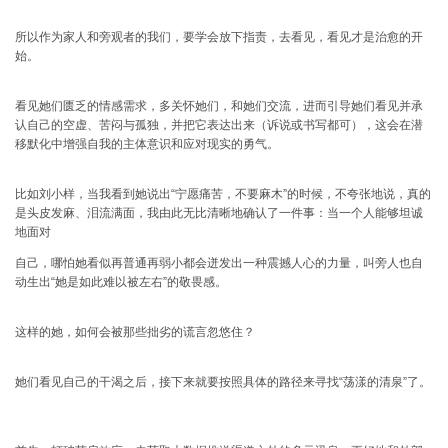
所以作为家人和旁观者的我们，要学会放下指责，去看见，看见才是治愈的开
始。
看见她们匮乏的情感需求，多关怀她们，和她们交流，进而引导她们看见并承
认自己的空虚、苦闷与孤独，并把它表达出来（诉说或书写都可），这会在潜
移默化中增强自我的主体意识和应对现实的勇气。
比如刘小样，当我看到她说出“宁愿痛苦，不要麻木”的时候，不夸张地说，真的
是头皮发麻、泪流满面，我由此无比清晰地确认了一件事：当一个人能够坦诚
地面对
自己，哪怕她看似再普通再弱小都会迸发出一种震撼人心的力量，叫旁人也自
动生出“她是如此难以被左右”的敬畏感。
这样的她，如何会被那些拙劣的谎言忽悠住？
她们看见自己的干渴之后，接下来就要按照具体的路径来寻找“荡漾的清泉”了。