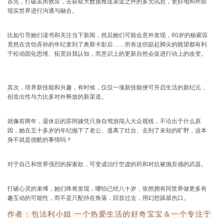
首先，打破茧房效应，去获取大数据推送渠道之外的多元讯息，更好地和外部
现实世界进行沟通与融合。
比如引导她们读书和关注当下新闻，然后她们可能会意外发现，60岁的杨紫琼
竟然在含饴弄孙的年纪拿到了奥斯卡影后……
所有这些踮起脚尖的眺望都有利
于松动固化思维、拓宽自我认知，而意识上的更新自然会促进行动上的改变。
其次，培养新技能和兴趣，有时候，仅仅一项新技能便可开启生活的新纪元，
创造出性与力比多对外释放的新渠道。
就像前两年，退休后的苏阿姨凭只身自驾游闯入大众视线，不论出于什么原
因，她在五十多岁的年纪抛下了老公、逃离了灶台、去到了未知的旷野，这本
身不就是很酷的事情吗？
对于自己和世界强烈的探索欲，可变成治疗空虚的药和对抗被抛弃感的武器。
打破心灵的束缚，她们终将发现，哪怕已经八十岁，依然拥有同世界做更多有
趣互动的可能性，而不是只配待在角落，回首过去，用幻想舔舐伤口。
作者：包法利小姐
一个热爱生活的好奇宝宝＆一个专注于