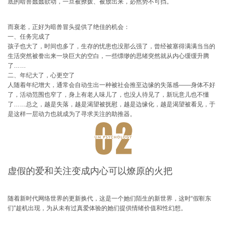
底的暗兽蠢蠢欲动，一旦被撩拨、被放出来，必然势不可挡。
而衰老，正好为暗兽冒头提供了绝佳的机会：
一、任务完成了
孩子也大了，时间也多了，生存的忧患也没那么强了，曾经被塞得满满当当的
生活突然被誊出来一块巨大的空白，一些缥缈的思绪突然就从内心缓缓升腾
了……
二、年纪大了，心更空了
人随着年纪增大，通常会自动生出一种被社会推至边缘的失落感——身体不好
了，活动范围也窄了，身上有老人味儿了，也没人待见了，新玩意儿也不懂
了……总之，越是失落，越是渴望被抚慰，越是边缘化，越是渴望被看见，于
是这样一层动力也就成为了寻求关注的助推器。
虚假的爱和关注变成内心可以燎原的火把
随着新时代网络世界的更新换代，这是一个她们陌生的新世界，这时“假靳东
们”趁机出现，为从未有过真爱体验的她们提供情绪价值和性幻想。