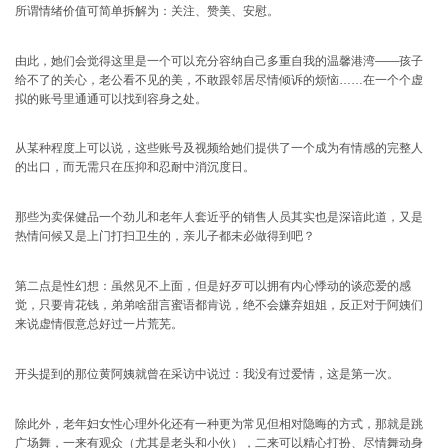
所谓情绪价值可简单拆解为：关注、赞美、安慰。
由此，她们会觉得这里是一个可以充分容纳自己多重自我的温馨港湾——孩子
给不了的关心，老公看不见的美，不敢跟邻居尽情倾诉的烦恼……在一个个虚
拟的账号里通通可以找到容身之处。
从某种程度上可以说，这些账号及视频给她们提供了一个成为有情感的完整人
的出口，而无需只在压抑和忍耐中消沉度日。
那些为卖保健品一个劲儿和老年人套近乎的销售人员其实也是深谙此道，又是
热情问候又是上门打扫卫生的，亲儿子都未必做得到吧？
第二点是性幻想：虽然见不上面，但是好歹可以拥有内心悸动的谈恋爱的感
觉，只要肯花钱，弟弟啥甜言蜜语都肯说，绝不会嫌弃姐姐，反正对于阿姨们
来说虚情假意总好过一片荒芜。
开头提到的那位黄阿姨就曾在采访中说过：
我没有过爱情，这是第一次。
除此外，老年妇女性心理外化还有一种更为常见但相对隐晦的方式，那就是跳
广场舞，一来有观众（尤其是老头和小伙），二来可以精心打扮、尽情舞动身