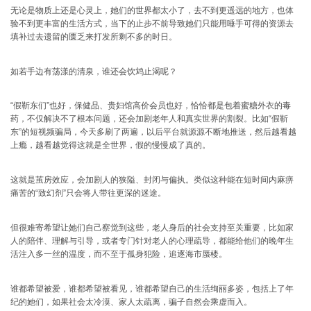
无论是物质上还是心灵上，她们的世界都太小了，去不到更遥远的地方，也体
验不到更丰富的生活方式，当下的止步不前导致她们只能用唾手可得的资源去
填补过去遗留的匮乏来打发所剩不多的时日。
如若手边有荡漾的清泉，谁还会饮鸩止渴呢？
“假靳东们”也好，保健品、贵妇馆高价会员也好，恰恰都是包着蜜糖外衣的毒
药，不仅解决不了根本问题，还会加剧老年人和真实世界的割裂。比如“假靳
东”的短视频骗局，今天多刷了两遍，以后平台就源源不断地推送，然后越看越
上瘾，越看越觉得这就是全世界，假的慢慢成了真的。
这就是茧房效应，会加剧人的狭隘、封闭与偏执。类似这种能在短时间内麻痹
痛苦的“致幻剂”只会将人带往更深的迷途。
但很难寄希望让她们自己察觉到这些，老人身后的社会支持至关重要，比如家
人的陪伴、理解与引导，或者专门针对老人的心理疏导，都能给他们的晚年生
活注入多一丝的温度，而不至于孤身犯险，追逐海市蜃楼。
谁都希望被爱，谁都希望被看见，谁都希望自己的生活绚丽多姿，包括上了年
纪的她们，如果社会太冷漠、家人太疏离，骗子自然会乘虚而入。