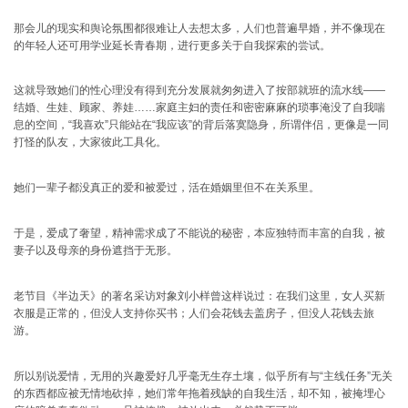
那会儿的现实和舆论氛围都很难让人去想太多，人们也普遍早婚，并不像现在
的年轻人还可用学业延长青春期，进行更多关于自我探索的尝试。
这就导致她们的性心理没有得到充分发展就匆匆进入了按部就班的流水线——
结婚、生娃、顾家、养娃……家庭主妇的责任和密密麻麻的琐事淹没了自我喘
息的空间，“我喜欢”只能站在“我应该”的背后落寞隐身，所谓伴侣，更像是一同
打怪的队友，大家彼此工具化。
她们一辈子都没真正的爱和被爱过，活在婚姻里但不在关系里。
于是，爱成了奢望，精神需求成了不能说的秘密，本应独特而丰富的自我，被
妻子以及母亲的身份遮挡于无形。
老节目《半边天》的著名采访对象刘小样曾这样说过：在我们这里，女人买新
衣服是正常的，但没人支持你买书；人们会花钱去盖房子，但没人花钱去旅
游。
所以别说爱情，
无用的兴趣爱好几乎毫无生存土壤，似乎所有与“主线任务”无关
的东西都应被无情地砍掉，她们常年拖着残缺的自我生活，却不知，被掩埋心