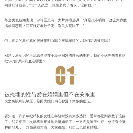
句话形容就是：“老年人恋爱，就像老房子着火，没的救。”
每当类似新闻出现，评论区总有一大片冷嘲热讽：“真是想不明白，这么大岁数
搞啥网恋啊？回家好好看孙子吧，别丢人现眼了！”
但，背后的真相真的很难想明白吗？被骗感情的大妈们活该被骂吗？
别急，
潜意识的洪流总是能在不经意间冲垮理智的围栏，我们不妨先来看看这
把“火“的源头到底在哪里？
被掩埋的性与爱在婚姻里但不在关系里
火之所以可以燎原，是因为她们内心弥漫了太多的虚无。
要知道，许多年纪稍长的女性在年轻时没有太多选择，通常都是到岁数了该嫁
了，然后相亲几次就稀里糊涂地走进婚姻了，一方面是迫于生存，总得有个落
脚的地儿；一方面是随大流，大家都结，那自己也跟着结呗。