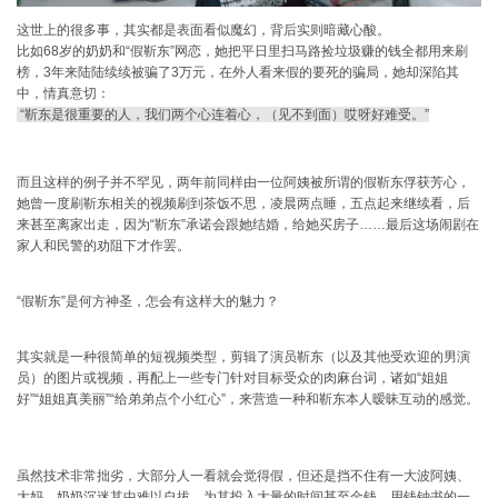
这世上的很多事，其实都是表面看似魔幻，背后实则暗藏心酸。
比如68岁的奶奶和“假靳东”网恋，她把平日里扫马路捡垃圾赚的钱全都用来刷
榜，3年来陆陆续续被骗了3万元，在外人看来假的要死的骗局，她却深陷其
中，情真意切：
“靳东是很重要的人，我们两个心连着心，（见不到面）哎呀好难受。”
而且这样的例子并不罕见，两年前同样由一位阿姨被所谓的假靳东俘获芳心，
她曾一度刷靳东相关的视频刷到茶饭不思，凌晨两点睡，五点起来继续看，后
来甚至离家出走，因为“靳东”承诺会跟她结婚，给她买房子……最后这场闹剧在
家人和民警的劝阻下才作罢。
“假靳东”是何方神圣，怎会有这样大的魅力？
其实就是一种很简单的短视频类型，剪辑了演员靳东（以及其他受欢迎的男演
员）的图片或视频，再配上一些专门针对目标受众的肉麻台词，诸如“姐姐
好”“姐姐真美丽”“给弟弟点个小红心”，来营造一种和靳东本人暧昧互动的感觉。
虽然技术非常拙劣，大部分人一看就会觉得假，但还是挡不住有一大波阿姨、
大妈、奶奶沉迷其中难以自拔，为其投入大量的时间甚至金钱，用钱钟书的一