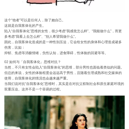
这个“他者”可以是任何人，除了她自己。
这就是自我客体化的产生。
陷入“自我客体化”思维的女性，很少考虑“我感觉怎么样”、“我能做什么”，而更
多考虑“我看上去怎么样”、“别人希望我做什么”。
因此，自我客体化造成的是一种性别压迫，它会给女性的身体和心理造成诸多
伤害，比如：
抑郁、焦虑等消极情绪，负性认知，进食障碍，性体验的回避等等。
02 如何与「自我客体化」思维对抗？
当然，不只有女性会陷入“自我客体化”的思维，部分男性也面临着类似的问题。
但总的来说，女性的体验程度会远远高于男性，且随着生理成熟和社交媒体的
使用，自我客体化的情况也会越来越严重。
当我们说对抗“自我客体化”思维时，其实是在对抗父权制社会和原生家庭环境的
双重压迫。这并不是一个容易的过程。