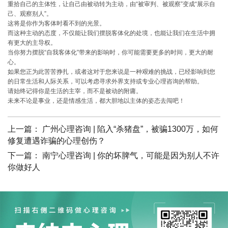
重拾自己的主体性，让自己由被动转为主动，由“被审判、被观察”变成“展示自
己、观察别人”。
这将是你作为客体时看不到的光景。
而这种主动的态度，不仅能让我们摆脱客体化的处境，也能让我们在生活中拥
有更大的主导权。
当你努力摆脱“自我客体化”带来的影响时，你可能需要更多的时间，更大的耐
心。
如果您正为此苦苦挣扎，或者这对于您来说是一种艰难的挑战，已经影响到您
的日常生活和人际关系，可以考虑寻求外界支持或专业心理咨询的帮助。
请始终记得你是生活的主宰，而不是被动的附庸。
未来不论是事业，还是情感生活，都大胆地以主体的姿态去闯吧！
上一篇：
广州心理咨询 | 陷入“杀猪盘”，被骗1300万，如何
修复遭遇诈骗的心理创伤？
下一篇：
南宁心理咨询 | 你的坏脾气，可能是因为别人不许
你做好人