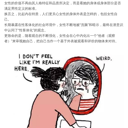
女性的价值不再由其人格特征和品质所决定，而是看她的身体或身体部分是否
满足男性定义的标准。
换言之，比起内在特质，人们更关心女性的身体外表是怎样的，包括女性自
己。
长期暴露在性客体化的社会环境中，女性不断地被“洗脑”和暗示，最终在潜意识
中认同了“性客体化”的观念。
更致命的是，随着观念的不断强化，女性会在心中内化出一个“他者（观察
者）”来审视她自己，把自己当作一个基于外表被观看和评价的物体来对待。