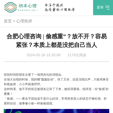
菜单
首页
>
心理热评
合肥心理咨询 | 偷感重”？放不开？容易
紧张？本质上都是没把自己当人
2024-05-26 15:20:08
2170次阅读
前段时间陪朋友去看了一场周杰伦的演唱会。
全场大合唱的时候，我的嘴“蠢蠢欲动”，张了又张，还是没唱出声，只敢用鼻音
和着旋律，小小声跟着哼哼。
这种拘谨、放不开的状态被朋友记录了下来，她笑得要疯，锐评道：你“偷感”好
重噢！
「偷感」——看名字就知道不是什么好词，常用来形容人的状态不够松弛、舒
展和自信，做事像小偷一样偷偷摸摸。