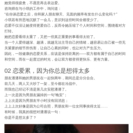
她觉得很疲惫，不愿意再去表达爱。
咨询师在与小琪的工作中，询问道：
“在你谈恋爱之后，你和家人朋友聊天、见面的频率有发生什么变化吗？”
小琪若有所思地沉默了一会儿，意识到这些时间全都变少了。
恋爱不仅没让她变得更爱自己，反而令她压缩了个人时间和空间，围绕着对方
打转。
她把恋爱看得太重了，又把一些真正重要的事看得太轻了。
当一个人爱得越深、越满，就越无法主导自己的情绪，越容易让自己被一些无
关紧要的细节所伤害，让自己心累的同时，也让对方产生压力。
因此，一段健康的恋爱关系，应该是保持距离的——双方都有属于自己的时间
和空间，而在一起度过的时光，会让双方都变得更快乐、更有力量。
02 恋爱累，因为你总是想得太多
朋友潘潘和她的男朋友在一起快两年，期间总是分分合合。
前几天，两人又大吵了一架，至今都在冷战中。
而我也已经记不清是第几次安慰潘潘了。
上一次是因为男朋友漏掉的一句“晚安”；
上上次是因为男朋友半小时没有回消息；
上上上次好像是因为公司合照，男朋友和一位女同事挨得太近……
有时候，我真的很想对潘潘说一句：
你是不是想太多了？